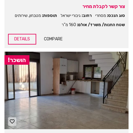
צור קשר לקבלת מחיר
סוג הנכס:
מסחרי
רחוב:
גיבורי ישראל
תוספות:
מטבחון
,
שירותים
שטח החנות/ משרד/ אולם:
160 מ"ר
DETAILS
COMPARE
הושכר!