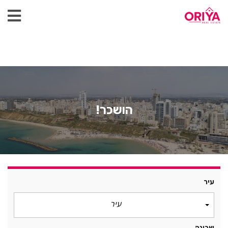
הושכר!
עיר
עיר
שכונה