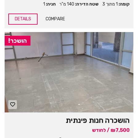
קומה:
1 מתוך 3
שטח הדירה:
140 מ"ר
חניה:
1
DETAILS
COMPARE
הושכר!
הושכרה חנות פינתית
₪7,500 / לחודש