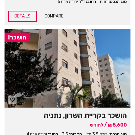
סוג הנכס:
חנות
רחוב:
ד״ר יהודה פרח 5
DETAILS
COMPARE
הושכר!
הושכר בקריית השרון, נתניה
₪5,600 / לחודש
סוג הנכס:
דירת 3.5 חד'
חדרים:
3.5
רחוב:
יהודה פרח 4