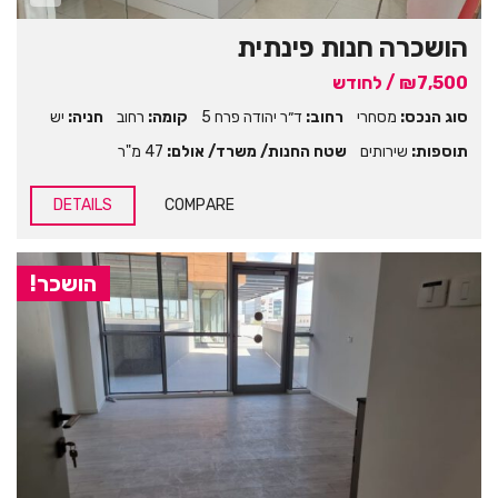
הושכרה חנות פינתית
₪7,500 / לחודש
סוג הנכס:
מסחרי
רחוב:
ד״ר יהודה פרח 5
קומה:
רחוב
חניה:
יש
תוספות:
שירותים
שטח החנות/ משרד/ אולם:
47 מ"ר
DETAILS
COMPARE
הושכר!