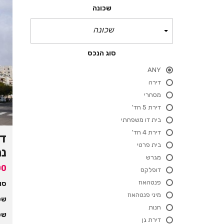
שכונה
שכונה
סוג הנכס
ANY
דירה
מסחרי
דירת 5 חד'
בית דו משפחתי
דירת 4 חד'
בית פרטי
נת
מגרש
00
דופלקס
פנטהאוז
סו
מיני פנטהאוז
שט
חנות
שט
דירת גן