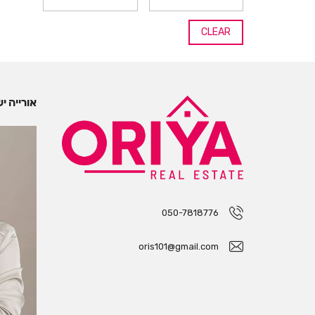
CLEAR
אורייה י
050-7818776
oris101@gmail.com