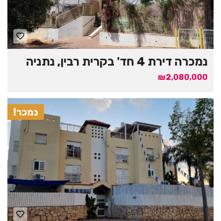
נמכרה דירת 4 חד' בקרית רבין, נתניה
₪2,080,000
נמכר!