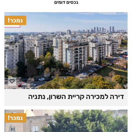
נכסים דומים
נמכר!
דירה למכירה קריית השרון, נתניה
נמכר!