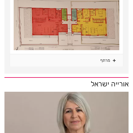
מרתף
אורייה ישראל