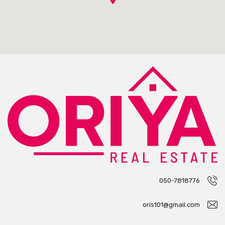
050-7818776
oris101@gmail.com